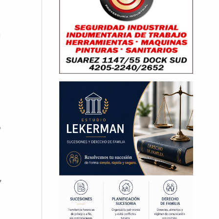
a
o
,