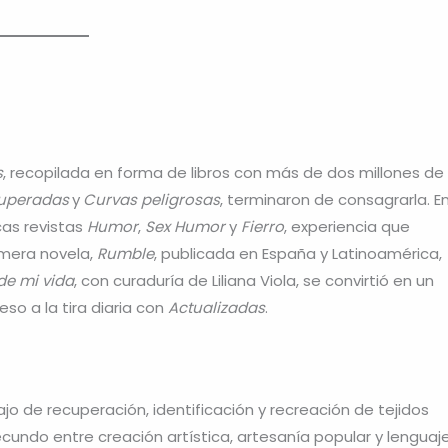
s
, recopilada en forma de libros con más de dos millones de
uperadas
y
Curvas peligrosas
, terminaron de consagrarla. E
icas revistas
Humor
,
Sex Humor
y
Fierro
, experiencia que
imera novela,
Rumble
, publicada en España y Latinoamérica,
de mi vida
, con curaduría de Liliana Viola, se convirtió en un
eso a la tira diaria con
Actualizadas
.
ajo de recuperación, identificación y recreación de tejidos
ecundo entre creación artística, artesanía popular y lenguaj