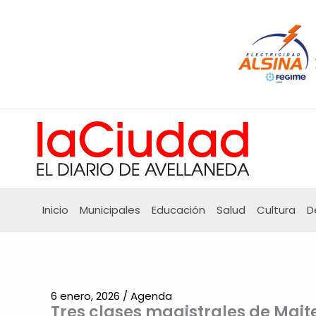
Ir
al
contenido
Inicio
Municipales
Educación
Salud
Cultura
D
6 enero, 2026
/
Agenda
Tres clases magistrales de Mait