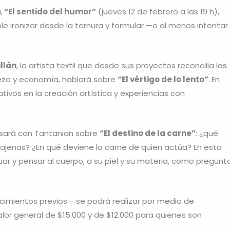
,
“El sentido del humor”
(jueves 12 de febrero a las 19 h),
e ironizar desde la ternura y formular —o al menos intentar
llán
, la artista textil que desde sus proyectos reconcilia las
aleza y economía, hablará sobre
“El vértigo de lo lento”
.
En
tivos en la creación artística y experiencias con
sará con Tantanian sobre
“El destino de la carne”
: ¿qué
jenas? ¿En qué deviene la carne de quien actúa? En esta
tuar y pensar al cuerpo, a su piel y su materia, como pregunt
ocimientos previos— se podrá realizar por medio de
lor general de $15.000 y de $12.000 para quienes son