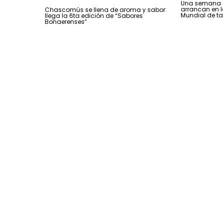
Una semana a
arrancan en la
Chascomús se llena de aroma y sabor:
Mundial de t
llega la 6ta edición de “Sabores
Bonaerenses”