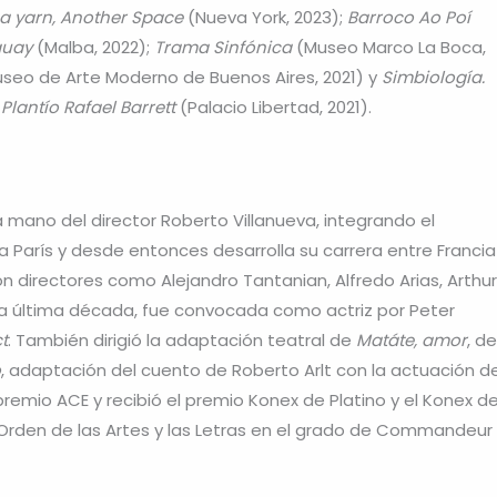
 a yarn, Another Space
(Nueva York, 2023);
Barroco Ao Poí
guay
(Malba, 2022);
Trama Sinfónica
(Museo Marco La Boca,
seo de Arte Moderno de Buenos Aires, 2021) y
Simbiología.
Plantío Rafael Barrett
(Palacio Libertad, 2021).
 mano del director Roberto Villanueva, integrando el
 a París y desde entonces desarrolla su carrera entre Francia
con directores como Alejandro Tantanian, Alfredo Arias, Arthur
 la última década, fue convocada como actriz por Peter
t
. También dirigió la adaptación teatral de
Matáte, amor
, de
o
, adaptación del cuento de Roberto Arlt con la actuación d
remio ACE y recibió el premio Konex de Platino y el Konex d
la Orden de las Artes y las Letras en el grado de Commandeur