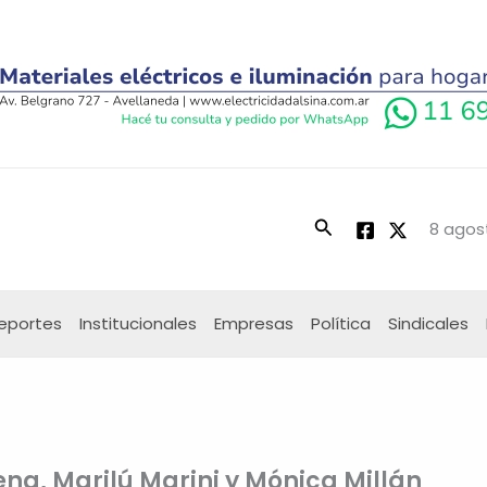
Buscar
8 agos
eportes
Institucionales
Empresas
Política
Sindicales
ena, Marilú Marini y Mónica Millán