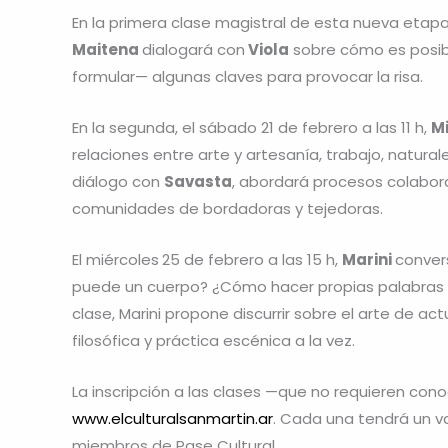
En la primera clase magistral de esta nueva etapa
Maitena
dialogará con
Viola
sobre cómo es posibl
formular— algunas claves para provocar la risa.
En la segunda, el sábado 21 de febrero a las 11 h,
Mi
relaciones entre arte y artesanía, trabajo, natur
diálogo con
Savasta
, abordará procesos colabora
comunidades de bordadoras y tejedoras.
El miércoles
25 de febrero a las 15 h,
Marini
conver
puede un cuerpo? ¿Cómo hacer propias palabras a
clase, Marini propone discurrir sobre el arte de ac
filosófica y práctica escénica a la vez.
La inscripción a las clases —que no requieren con
www.elculturalsanmartin.ar
. Cada una tendrá un va
miembros de Pase Cultural.