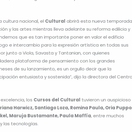
a cultura nacional, el
Cultural
abrirá esta nueva temporad
ón y las artes mientras lleva adelante su reforma edilicia y
endemos que es tan importante poner en valor el edificio
go e intercambio para la expresión artística en todas sus
r junto a Viola, Savasta y Tantanian, con quienes
rdadera plataforma de pensamiento con los grandes
meses de su lanzamiento, es un orgullo decir que la
cipación entusiasta y sostenida”, dijo la directora del Centr
 excelencia, los
Cursos del Cultural
tuvieron un auspicioso
riana Harwicz, Santiago Loza, Romina Paula, Oria Puppo
nkel, Maruja Bustamante, Paula Maffía
, entre muchos
y las tecnologías.