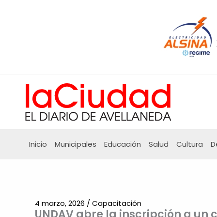
Ir
al
contenido
Inicio
Municipales
Educación
Salud
Cultura
D
4 marzo, 2026
/
Capacitación
UNDAV abre la inscripción a un c