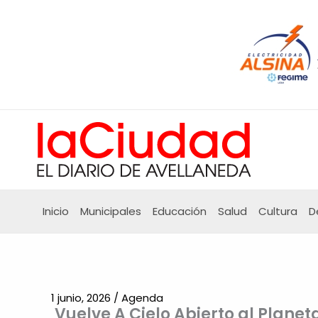
Ir
al
contenido
Inicio
Municipales
Educación
Salud
Cultura
D
1 junio, 2026
/
Agenda
Vuelve A Cielo Abierto al Planet