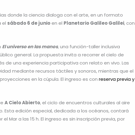
as donde la ciencia dialoga con el arte, en un formato
á el
sábado 6 de junio
en el
Planetario Galileo Galilei
, con
n
El universo en las manos
, una función-taller inclusiva
lico general. La propuesta invita a recorrer el cielo de
vés de una experiencia participativa con relato en vivo. Las
vidad mediante recursos táctiles y sonoros, mientras que el
proyecciones en la cúpula. El ingreso es con
reserva previa y
 de
A Cielo Abierto
, el ciclo de encuentros culturales al aire
to. Esta edición especial, dedicada a los océanos, contará
l Mar a las 15 h. El ingreso es sin inscripción previa, por