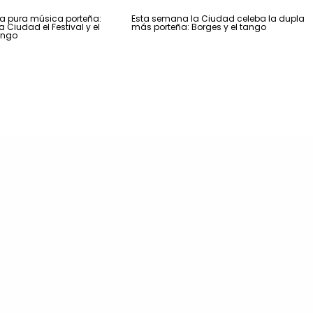
 pura música porteña:
Esta semana la Ciudad celeba la dupla
 Ciudad el Festival y el
más porteña: Borges y el tango
ango