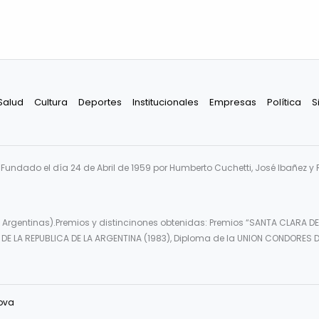
Salud
Cultura
Deportes
Institucionales
Empresas
Política
S
undado el día 24 de Abril de 1959 por Humberto Cuchetti, José Ibañez y 
 Argentinas).Premios y distincinones obtenidas: Premios “SANTA CLARA DE
DE LA REPUBLICA DE LA ARGENTINA (1983), Diploma de la UNION CONDORES D
ova