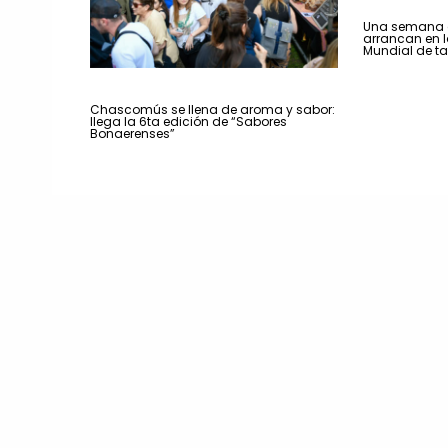
Una semana a
arrancan en la
Mundial de t
Chascomús se llena de aroma y sabor:
llega la 6ta edición de “Sabores
Bonaerenses”