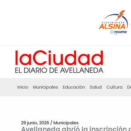
Ir
al
contenido
Inicio
Municipales
Educación
Salud
Cultura
D
29 junio, 2026
/
Municipales
Avellaneda abrió la inscripción