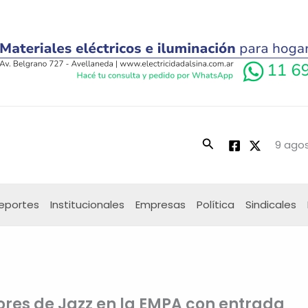
Buscar
9 agos
eportes
Institucionales
Empresas
Política
Sindicales
ores de Jazz en la EMPA con entrada