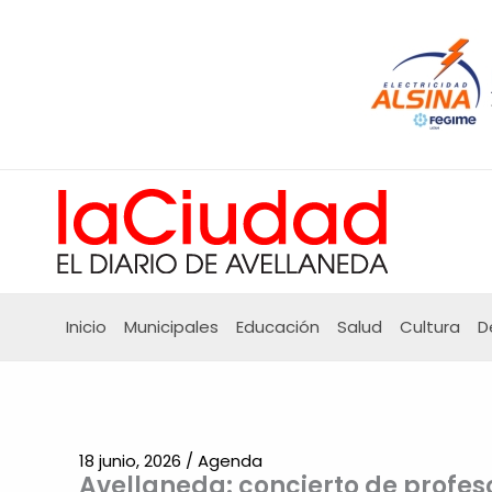
Ir
al
contenido
Inicio
Municipales
Educación
Salud
Cultura
D
18 junio, 2026
/
Agenda
Avellaneda: concierto de profes