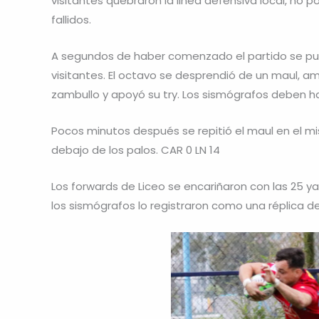
visitantes quebraron la linea defensiva local, no p
fallidos.
A segundos de haber comenzado el partido se pud
visitantes. El octavo se desprendió de un maul, am
zambullo y apoyó su try. Los sismógrafos deben ha
Pocos minutos después se repitió el maul en el mi
debajo de los palos. CAR 0 LN 14
Los forwards de Liceo se encariñaron con las 25 yard
los sismógrafos lo registraron como una réplica de