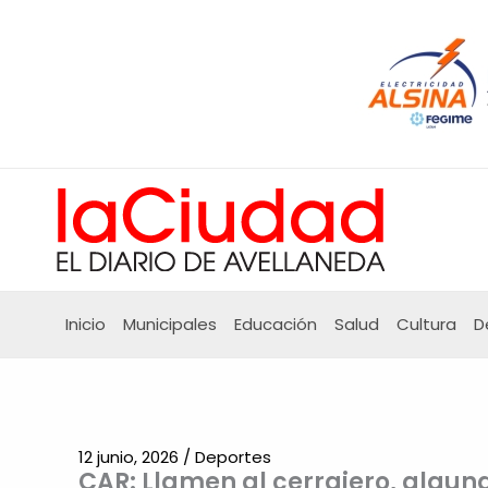
Ir
al
contenido
Inicio
Municipales
Educación
Salud
Cultura
D
12 junio, 2026
/
Deportes
CAR: Llamen al cerrajero, algun