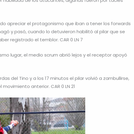
or habilidad de los atacantes, algunas fueron por tacles
o apreciar el protagonismo que iban a tener los forwards
agó y pasó, cuando lo detuvieron habilitó al pilar que se
ber registrado el temblor. CAR 0 LN 7
smo lugar, el medio scrum abrió lejos y el receptor apoyó
as del Tino y a los 17 minutos el pilar volvió a zambullirse,
l movimiento anterior. CAR 0 LN 21