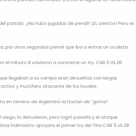
del partido. ¿No hubo jugadas de penal? ¡Sí, cientos! Pero el
ca, por unos segundos pensé que iba a entrar un oculista.
n el minuto 8 volvieron a concretar un try. CAR 0 LN 28
as que llegaban a su campo eran devueltas con largas
 activo y fructífero atacante de los locales.
ta en terreno de Argentino la hacían de “goma”.
 ciego, lo detuvieron, pero logró pasarla y el ataque
ias Dalmastro apoyara el primer try del Tino.CAR 5 LN 28