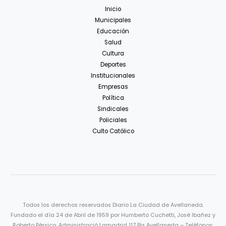
Inicio
Municipales
Educación
Salud
Cultura
Deportes
Institucionales
Empresas
Política
Sindicales
Policiales
Culto Católico
Todos los derechos reservados Diario La Ciudad de Avellaneda.
Fundado el día 24 de Abril de 1959 por Humberto Cuchetti, José Ibañez y
Roberto Pérsico. Administració Lamadrid 117 Bis Avellaneda – Teléfonos: