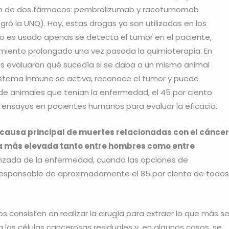
ión de dos fármacos: pembrolizumab y racotumomab
ró la UNQ). Hoy, estas drogas ya son utilizadas en los
o es usado apenas se detecta el tumor en el paciente,
miento prolongado una vez pasada la quimioterapia. En
res evaluaron qué sucedía si se daba a un mismo animal
stema inmune se activa, reconoce el tumor y puede
 de animales que tenían la enfermedad, el 45 por ciento
los ensayos en pacientes humanos para evaluar la eficacia.
 causa principal de muertes relacionadas con el cáncer
 la más elevada tanto entre hombres como entre
nzada de la enfermedad, cuando las opciones de
l responsable de aproximadamente el 85 por ciento de todos
 consisten en realizar la cirugía para extraer lo que más s
 las células cancerosas residuales y, en algunos casos, se