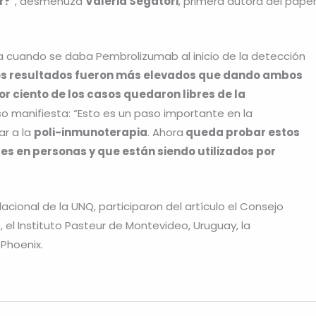
r?
”, desmenuza
Valeria Segatori
, primera autora del paper
 cuando se daba Pembrolizumab al inicio de la detección
os resultados fueron más elevados que dando ambos
r ciento de los casos quedaron libres de la
nso manifiesta: “Esto es un paso importante en la
ar a la
poli-inmunoterapia
. Ahora
queda probar estos
s en personas y que están siendo utilizados por
cional de la UNQ, participaron del artículo el Consejo
, el Instituto Pasteur de Montevideo, Uruguay, la
Phoenix.