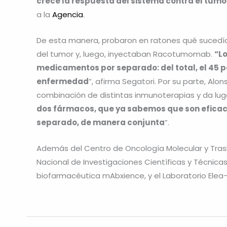
crece la respuesta del sistema contra el tumo
a la
Agencia
.
De esta manera, probaron en ratones qué sucedía
del tumor y, luego, inyectaban Racotumomab.
“L
medicamentos por separado: del total, el 45 po
enfermedad
”, afirma Segatori. Por su parte, Alo
combinación de distintas inmunoterapias y da lug
dos fármacos, que ya sabemos que son eficace
separado, de manera conjunta
”.
Además del Centro de Oncología Molecular y Trasla
Nacional de Investigaciones Científicas y Técnicas
biofarmacéutica mAbxience, y el Laboratorio Elea-