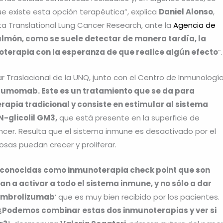
e existe esta opción terapéutica”, explica
Daniel Alonso
,
sta Translational Lung Cancer Research, ante la
Agencia de
ulmón, como se suele detectar de manera tardía, la
ioterapia con la esperanza de que realice algún efecto
”
r Traslacional de la UNQ, junto con el Centro de Inmunologí
umomab. Este es un tratamiento que se da para
rapia tradicional y consiste en estimular al sistema
-glicolil GM3,
que está presente en la superficie de
ncer. Resulta que el sistema inmune es desactivado por el
osas puedan crecer y proliferar.
as conocidas como inmunoterapia check point que son
 a activar a todo el sistema inmune, y no sólo a dar
mbrolizumab
’ que es muy bien recibido por los pacientes.
¿Podemos combinar estas dos inmunoterapias y ver si