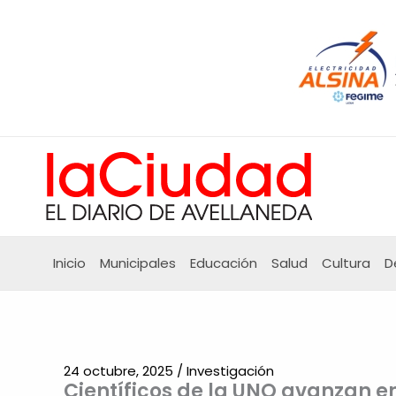
Ir
al
contenido
Inicio
Municipales
Educación
Salud
Cultura
D
24 octubre, 2025
/
Investigación
Científicos de la UNQ avanzan e