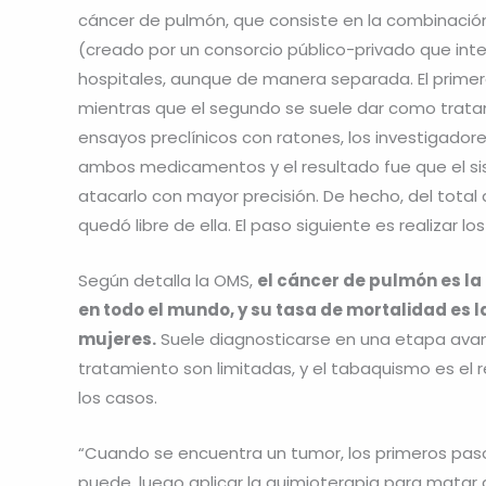
cáncer de pulmón, que consiste en la combinac
(creado por un consorcio público-privado que integ
hospitales, aunque de manera separada. El primer
mientras que el segundo se suele dar como trata
ensayos preclínicos con ratones, los investigado
ambos medicamentos y el resultado fue que el si
atacarlo con mayor precisión. De hecho, del total
quedó libre de ella. El paso siguiente es realizar 
Según detalla la OMS,
el cáncer de pulmón es la
en todo el mundo, y su tasa de mortalidad es
mujeres.
Suele diagnosticarse en una etapa ava
tratamiento son limitadas, y el tabaquismo es e
los casos.
“Cuando se encuentra un tumor, los primeros pasos
puede, luego aplicar la quimioterapia para matar a