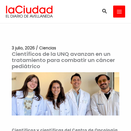
Ir
Buscar
al
contenido
3 julio, 2026
/
Ciencias
Científicos de la UNQ avanzan en un
tratamiento para combatir un cáncer
pediátrico
Científicos y científicas del Centro de Oncología