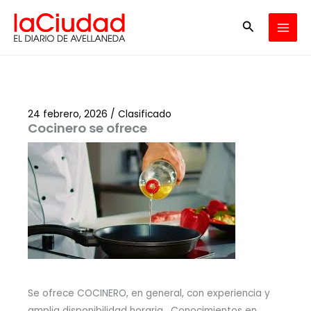
Ir
Buscar
al
contenido
24 febrero, 2026
/
Clasificado
Cocinero se ofrece
Se ofrece COCINERO, en general, con experiencia y
amplia disponibilidad horaria. Conocimientos en