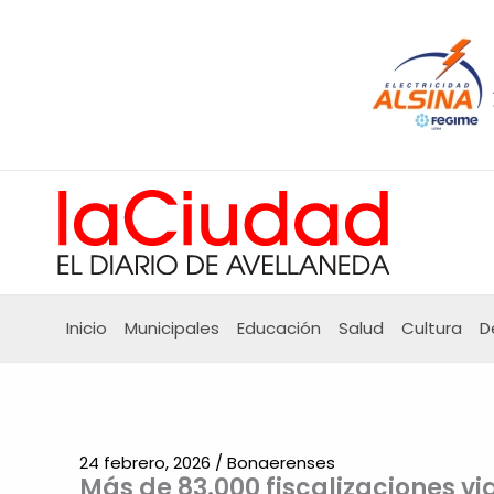
Ir
al
contenido
Inicio
Municipales
Educación
Salud
Cultura
D
24 febrero, 2026
/
Bonaerenses
Más de 83.000 fiscalizaciones vi