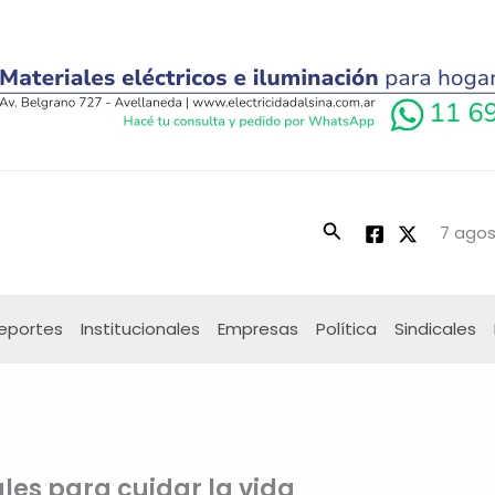
Buscar
7 agos
eportes
Institucionales
Empresas
Política
Sindicales
ales para cuidar la vida