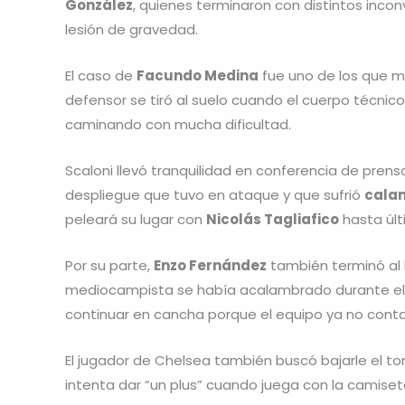
González
, quienes terminaron con distintos incon
lesión de gravedad.
El caso de
Facundo Medina
fue uno de los que m
defensor se tiró al suelo cuando el cuerpo técnic
caminando con mucha dificultad.
Scaloni llevó tranquilidad en conferencia de prens
despliegue que tuvo en ataque y que sufrió
cala
peleará su lugar con
Nicolás Tagliafico
hasta úl
Por su parte,
Enzo Fernández
también terminó al l
mediocampista se había acalambrado durante el d
continuar en cancha porque el equipo ya no cont
El jugador de Chelsea también buscó bajarle el ton
intenta dar “un plus” cuando juega con la camiset