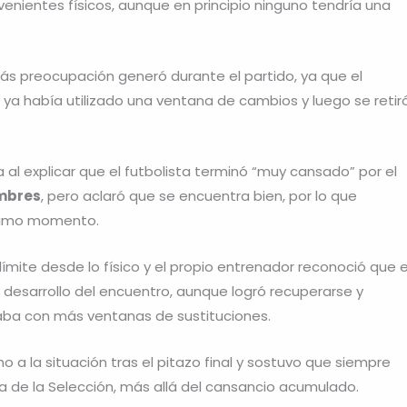
venientes físicos, aunque en principio ninguno tendría una
ás preocupación generó durante el partido, ya que el
o ya había utilizado una ventana de cambios y luego se retir
a al explicar que el futbolista terminó “muy cansado” por el
mbres
, pero aclaró que se encuentra bien, por lo que
timo momento.
ímite desde lo físico y el propio entrenador reconoció que e
esarrollo del encuentro, aunque logró recuperarse y
aba con más ventanas de sustituciones.
o a la situación tras el pitazo final y sostuvo que siempre
a de la Selección, más allá del cansancio acumulado.