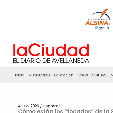
Ir
al
contenido
Inicio
Municipales
Educación
Salud
Cultura
D
4 julio, 2026
/
Deportes
Cómo están los “tocados” de la 