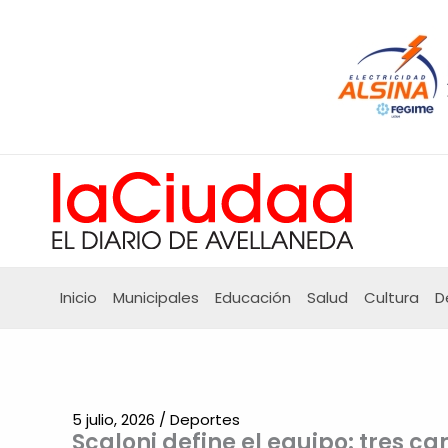
Ir
al
contenido
Inicio
Municipales
Educación
Salud
Cultura
D
5 julio, 2026
/
Deportes
Scaloni define el equipo: tres c