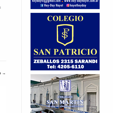
s
te
→