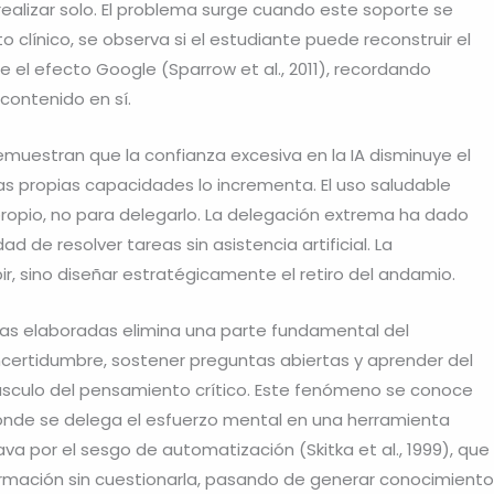
realizar solo. El problema surge cuando este soporte se
 clínico, se observa si el estudiante puede reconstruir el
re el efecto Google (Sparrow et al., 2011), recordando
contenido en sí.
demuestran que la confianza excesiva en la IA disminuye el
las propias capacidades lo incrementa. El uso saludable
o propio, no para delegarlo. La delegación extrema ha dado
d de resolver tareas sin asistencia artificial. La
r, sino diseñar estratégicamente el retiro del andamio.
stas elaboradas elimina una parte fundamental del
a incertidumbre, sostener preguntas abiertas y aprender del
l músculo del pensamiento crítico. Este fenómeno se conoce
 donde se delega el esfuerzo mental en una herramienta
a por el sesgo de automatización (Skitka et al., 1999), que
ormación sin cuestionarla, pasando de generar conocimiento