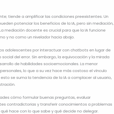
yente; tiende a amplificar las condiciones preexistentes. Un
den potenciar los beneficios de la IA, pero sin mediación,
 La mediación docente es crucial para que la IA funcione
mo y no como un nivelador hacia abajo.
os adolescentes por interactuar con chatbots en lugar de
ocial del error. Sin embargo, la equivocación y la mirada
desarrollo de habilidades socioemocionales. La menor
rpersonales, lo que a su vez hace más costoso el vínculo
 esto se suma la tendencia de la IA a complacer al usuario,
stración.
idades cómo formular buenas preguntas, evaluar
ntes contradictorias y transferir conocimientos a problemas
e qué hace con lo que sabe y qué decide no delegar.