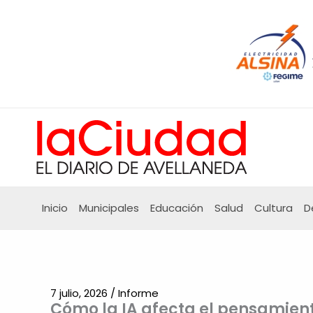
Ir
al
contenido
Inicio
Municipales
Educación
Salud
Cultura
D
7 julio, 2026
/
Informe
Cómo la IA afecta el pensamiento