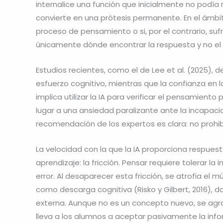
internalice una función que inicialmente no podía 
convierte en una prótesis permanente. En el ámbito
proceso de pensamiento o si, por el contrario, suf
únicamente dónde encontrar la respuesta y no el 
Estudios recientes, como el de Lee et al. (2025), 
esfuerzo cognitivo, mientras que la confianza en 
implica utilizar la IA para verificar el pensamient
lugar a una ansiedad paralizante ante la incapacida
recomendación de los expertos es clara: no prohibi
La velocidad con la que la IA proporciona respue
aprendizaje: la fricción. Pensar requiere tolerar l
error. Al desaparecer esta fricción, se atrofia e
como descarga cognitiva (Risko y Gilbert, 2016),
externa. Aunque no es un concepto nuevo, se agrav
lleva a los alumnos a aceptar pasivamente la inf