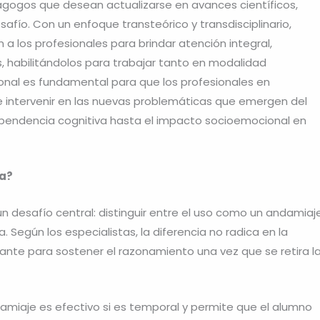
edagogos que desean actualizarse en avances científicos,
afío. Con un enfoque transteórico y transdisciplinario,
 los profesionales para brindar atención integral,
, habilitándolos para trabajar tanto en modalidad
ional es fundamental para que los profesionales en
e intervenir en las nuevas problemáticas que emergen del
ependencia cognitiva hasta el impacto socioemocional en
ia?
un desafío central: distinguir entre el uso como un andamiaj
. Según los especialistas, la diferencia no radica en la
iante para sostener el razonamiento una vez que se retira l
ndamiaje es efectivo si es temporal y permite que el alumno