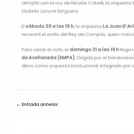
abrojito
con la voz de Nicolás Cobelli, la orquesta 
titulado
Locura tanguera
.
El
sábado 30 a las 19 h
, la orquesta
La Juan D
’
Ar
recreará el estilo del Rey del Compás, quien marcó
Para cerrar el ciclo, el
domingo 31 a las 19 h
llega 
de Avellaneda (EMPA)
. Dirigida por el bandoneo
disco como orquesta institucional, integrado por o
←
Entrada anterior