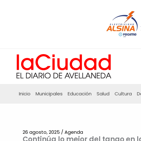
Ir
al
contenido
Inicio
Municipales
Educación
Salud
Cultura
D
26 agosto, 2025
/
Agenda
Continúa lo mejor del tango en l