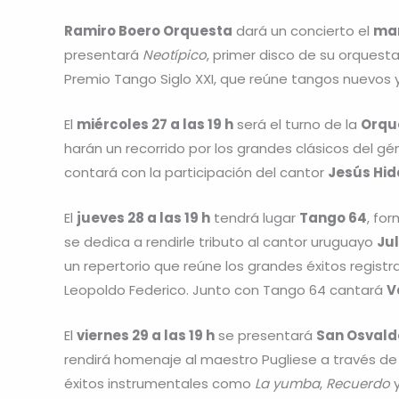
Ramiro Boero Orquesta
dará un concierto el
mar
presentará
Neotípico
, primer disco de su orquest
Premio Tango Siglo XXI, que reúne tangos nuevo
El
miércoles 27 a las 19 h
será el turno de la
Orqu
harán un recorrido por los grandes clásicos del g
contará con la participación del cantor
Jesús Hid
El
jueves 28 a las 19 h
tendrá lugar
Tango 64
, fo
se dedica a rendirle tributo al cantor uruguayo
Ju
un repertorio que reúne los grandes éxitos registr
Leopoldo Federico. Junto con Tango 64 cantará
V
El
viernes 29 a las 19 h
se presentará
San Osvald
rendirá homenaje al maestro Pugliese a través de
éxitos instrumentales como
La yumba
,
Recuerdo