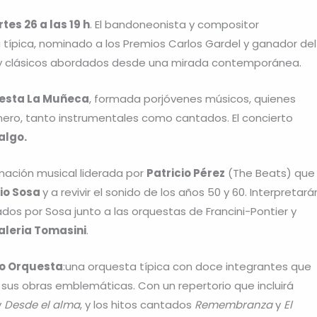
tes 26 a las 19 h
. El bandoneonista y compositor
a típica, nominado a los Premios Carlos Gardel y ganador del
s y clásicos abordados desde una mirada contemporánea.
esta La Muñeca
, formada porjóvenes músicos, quienes
énero, tanto instrumentales como cantados. El concierto
algo.
rmación musical liderada por
Patricio Pérez
(The Beats) que
lio Sosa
y a revivir el sonido de los años 50 y 60. Interpretará
ados por Sosa junto a las orquestas de Francini-Pontier y
aleria Tomasini
.
o Orquesta
:una orquesta típica con doce integrantes que
 sus obras emblemáticas. Con un repertorio que incluirá
y
Desde el alma
, y los hitos cantados
Remembranza
y
El