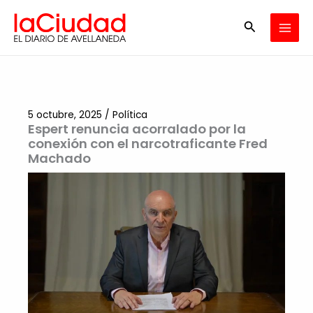
Ir
Buscar
al
contenido
5 octubre, 2025
/
Política
Espert renuncia acorralado por la
conexión con el narcotraficante Fred
Machado