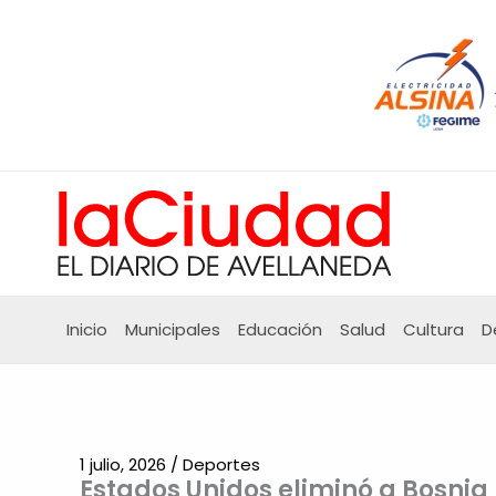
Ir
al
contenido
Inicio
Municipales
Educación
Salud
Cultura
D
1 julio, 2026
/
Deportes
Estados Unidos eliminó a Bosnia