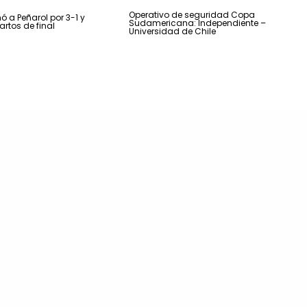
Operativo de seguridad Copa
ó a Peñarol por 3-1 y
Sudamericana: Independiente –
artos de final
Universidad de Chile