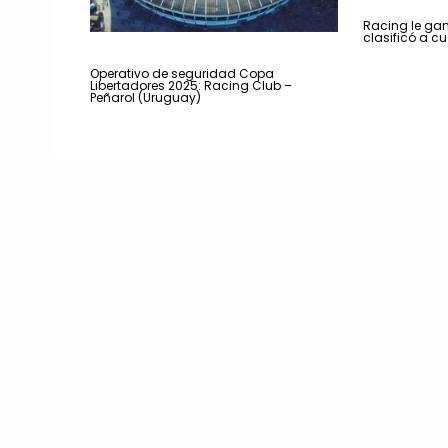
Racing le gan
clasificó a cu
Operativo de seguridad Copa
Libertadores 2025: Racing Club –
Peñarol (Uruguay)