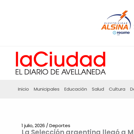
Ir
al
contenido
Inicio
Municipales
Educación
Salud
Cultura
D
1 julio, 2026
/
Deportes
La Selección argentina llegó a 