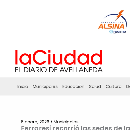
Ir
al
contenido
Inicio
Municipales
Educación
Salud
Cultura
D
6 enero, 2026
/
Municipales
Ferraresi recorrió las sedes de 