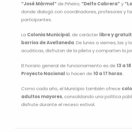
“José Mármol”
de Piñeiro;
“Delfo Cabrera”
y
“La
donde dialogó con coordinadores, profesores y fami
participantes.
La
Colonia Municipal
, de carácter
libre y gratui
barrios de Avellaneda
. De lunes a viernes, las y
acuáticas, disfrutan de la pileta y comparten la j
El horario general de funcionamiento es de
13 a 1
Proyecto Nacional
lo hacen de
10 a 17 horas
.
Como cada año, el Municipio también ofrece
colo
adultos mayores
, consolidando una política púb
disfrute durante el receso estival.