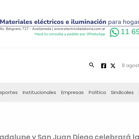
Buscar
8 agost
eportes
Institucionales
Empresas
Política
Sindicales
uadalupe y San Juan Diego celebrará l