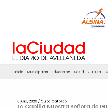
Ir
al
contenido
Inicio
Municipales
Educación
Salud
Cultura
D
6 julio, 2026
/
Culto Católico
La Capilla Nuestra Señora de G