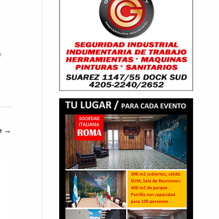
e
te
→