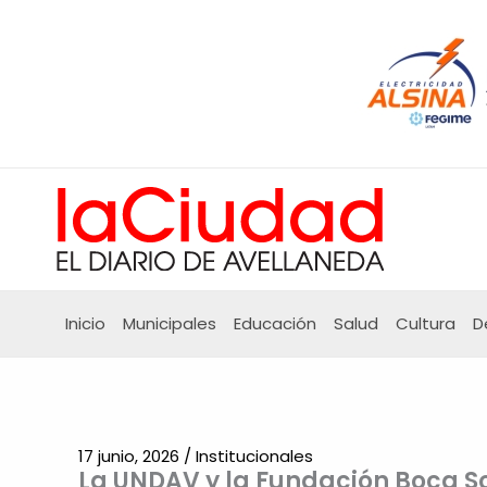
Ir
al
contenido
Inicio
Municipales
Educación
Salud
Cultura
D
17 junio, 2026
/
Institucionales
La UNDAV y la Fundación Boca S