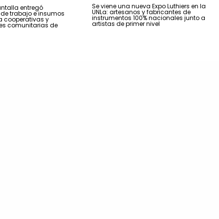
Se viene una nueva Expo Luthiers en la
talla entregó
UNLa: artesanos y fabricantes de
de trabajo e insumos
instrumentos 100% nacionales junto a
a cooperativas y
artistas de primer nivel
es comunitarias de