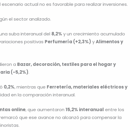
 escenario actual no es favorable para realizar inversiones.
ún el sector analizado.
una suba interanual del
8,2%
y un crecimiento acumulado
variaciones positivas
Perfumería (+2,3%)
y
Alimentos y
dieron a
Bazar, decoración, textiles para el hogar y
aria (-5,2%)
.
ió
0,2%
, mientras que
Ferretería, materiales eléctricos y
idad en la comparación interanual.
ntas online
, que aumentaron
15,2% interanual
entre los
ME remarcó que ese avance no alcanzó para compensar la
noristas.