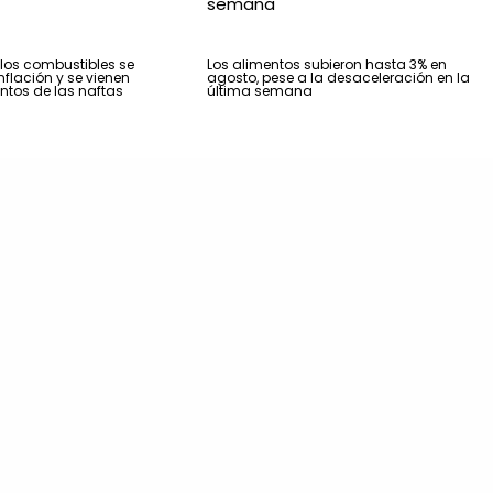
 los combustibles se
Los alimentos subieron hasta 3% en
nflación y se vienen
agosto, pese a la desaceleración en la
tos de las naftas
última semana