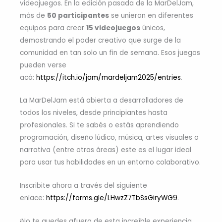
videojuegos. En la edición pasada de la MarDelJam,
más de
50 participantes
se unieron en diferentes
equipos para crear
15 videojuegos
únicos,
demostrando el poder creativo que surge de la
comunidad en tan solo un fin de semana. Esos juegos
pueden verse
acá:
https://itch.io/jam/mardeljam2025/entries
.
La MarDelJam está abierta a desarrolladores de
todos los niveles, desde principiantes hasta
profesionales. Si te sabés o estás aprendiendo
programación, diseño lúdico, música, artes visuales o
narrativa (entre otras áreas) este es el lugar ideal
para usar tus habilidades en un entorno colaborativo.
Inscribite ahora a través del siguiente
enlace:
https://forms.gle/LHwzZ7TbSsGiryWG9
.
¡No te quedes afuera de esta increíble experiencia