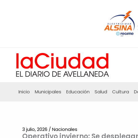
Ir
al
contenido
Inicio
Municipales
Educación
Salud
Cultura
D
3 julio, 2026
/
Nacionales
Operativo invierno: Se desplegar