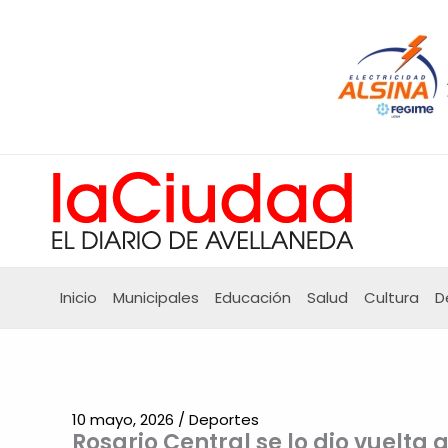
Ir
al
contenido
Inicio
Municipales
Educación
Salud
Cultura
D
10 mayo, 2026
/
Deportes
Rosario Central se lo dio vuelta 