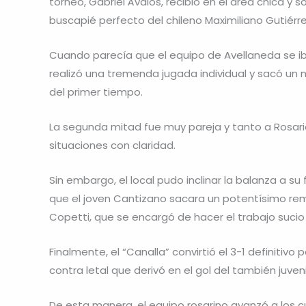
torneo, Gabriel Ávalos, recibió en el área chica y 
buscapié perfecto del chileno Maximiliano Gutiérre
Cuando parecía que el equipo de Avellaneda se iba
realizó una tremenda jugada individual y sacó un 
del primer tiempo.
La segunda mitad fue muy pareja y tanto a Rosar
situaciones con claridad.
Sin embargo, el local pudo inclinar la balanza a s
que el joven Cantizano sacara un potentísimo re
Copetti, que se encargó de hacer el trabajo sucio
Finalmente, el “Canalla” convirtió el 3-1 definitivo 
contra letal que derivó en el gol del también juvenil
De esta manera, el equipo rosarino avanzó a los c