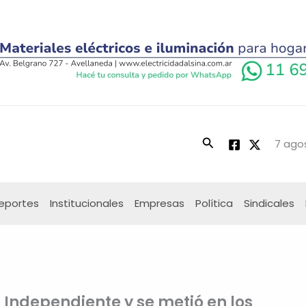
Buscar
7 ago
eportes
Institucionales
Empresas
Política
Sindicales
a Independiente y se metió en los