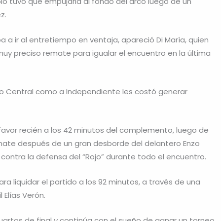
solo tuvo que empujarla al fondo del arco luego de un
z.
 a ir al entretiempo en ventaja, apareció Di María, quien
muy preciso remate para igualar el encuentro en la última
io Central como a Independiente les costó generar
u favor recién a los 42 minutos del complemento, luego de
mate después de un gran desborde del delantero Enzo
 contra la defensa del “Rojo” durante todo el encuentro.
para liquidar el partido a los 92 minutos, a través de una
 Elías Verón.
uartos de final y continúa con el sueño de ganar un torneo