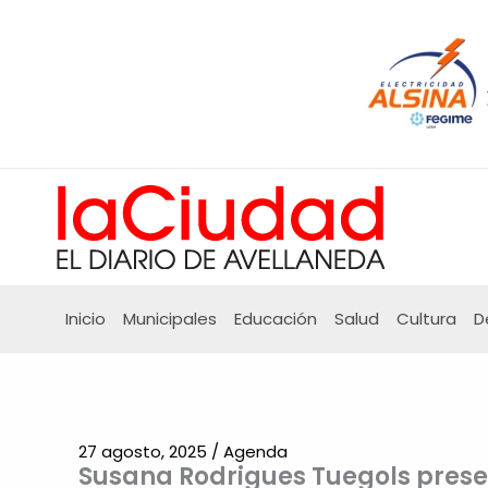
Ir
al
contenido
Inicio
Municipales
Educación
Salud
Cultura
D
27 agosto, 2025
/
Agenda
Susana Rodrigues Tuegols presen