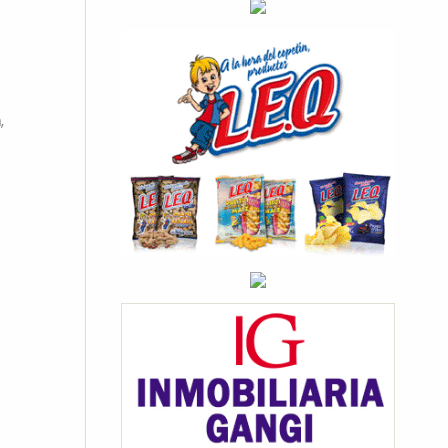
n
,
s