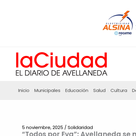
Ir
al
contenido
Inicio
Municipales
Educación
Salud
Cultura
D
5 noviembre, 2025
/
Solidaridad
“Todos por Eva”: Avellaneda se 