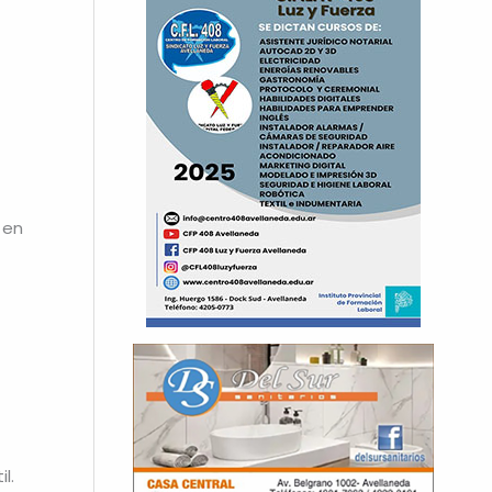
 en
l.