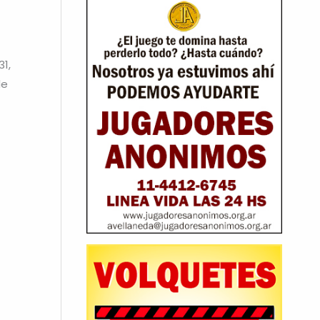
1,
de
→