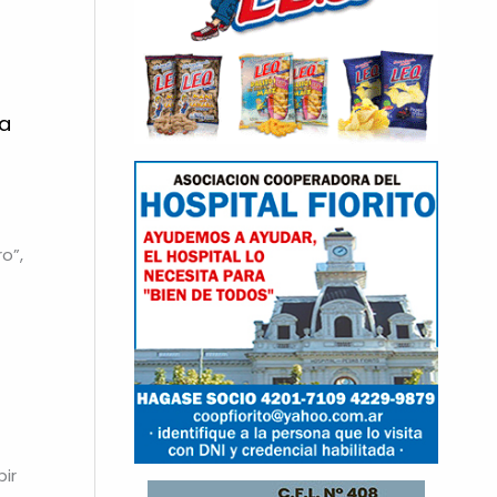
ra
o”,
ir