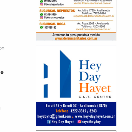
on
re
n
a