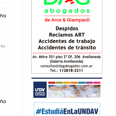
aña
Av.
aña