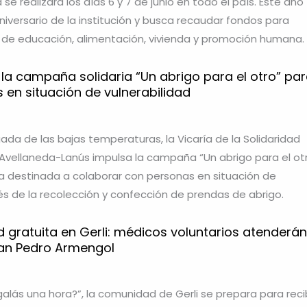
se realizará los días 6 y 7 de junio en todo el país. Este año
niversario de la institución y busca recaudar fondos para
de educación, alimentación, vivienda y promoción humana.
 la campaña solidaria “Un abrigo para el otro” pa
s en situación de vulnerabilidad
gada de las bajas temperaturas, la Vicaría de la Solidaridad
s Avellaneda-Lanús impulsa la campaña “Un abrigo para el otr
aria destinada a colaborar con personas en situación de
vés de la recolección y confección de prendas de abrigo.
 gratuita en Gerli: médicos voluntarios atenderán
San Pedro Armengol
galás una hora?”, la comunidad de Gerli se prepara para recib