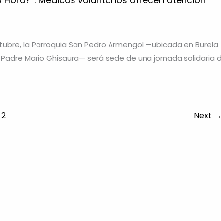
 Hora?”: Médicos voluntarios ofrecen atención
tubre, la Parroquia San Pedro Armengol —ubicada en Burela 3
el Padre Mario Ghisaura— será sede de una jornada solidaria 
2
Next