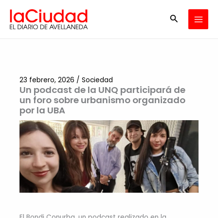
Ir
Buscar
al
contenido
23 febrero, 2026
/
Sociedad
Un podcast de la UNQ participará de
un foro sobre urbanismo organizado
por la UBA
El Bondi Conurba, un podcast realizado en la