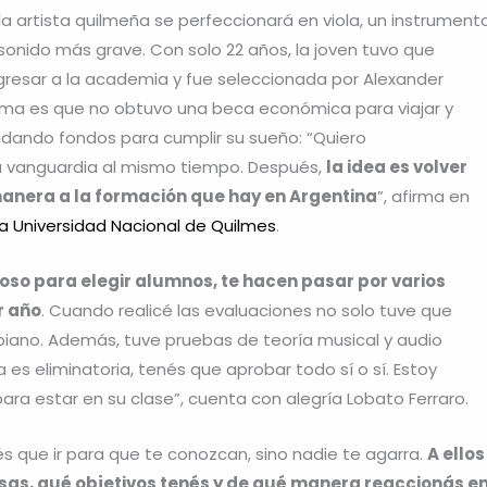
 la artista quilmeña se perfeccionará en viola, un instrument
n sonido más grave. Con solo 22 años, la joven tuvo que
resar a la academia y fue seleccionada por Alexander
lema es que no obtuvo una beca económica para viajar y
caudando fondos para cumplir su sueño: “Quiero
la vanguardia al mismo tiempo. Después,
la idea es volver
 manera a la formación que hay en Argentina
”, afirma en
la Universidad Nacional de Quilmes
.
oso para elegir alumnos, te hacen pasar por varios
r año
. Cuando realicé las evaluaciones no solo tuve que
l piano. Además, tuve pruebas de teoría musical y audio
s eliminatoria, tenés que aprobar todo sí o sí. Estoy
ra estar en su clase”, cuenta con alegría Lobato Ferraro.
s que ir para que te conozcan, sino nadie te agarra.
A ellos
sas, qué objetivos tenés y de qué manera reaccionás e