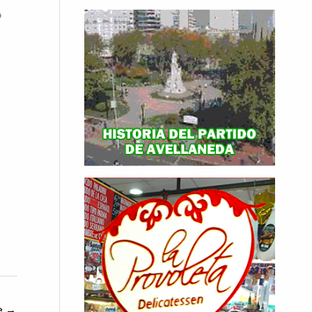
o
te
→