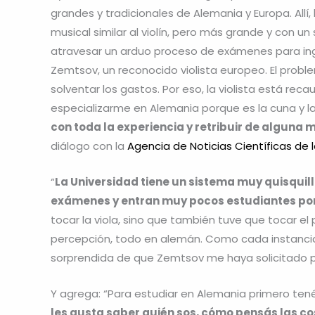
grandes y tradicionales de Alemania y Europa. Allí,
musical similar al violín, pero más grande y con u
atravesar un arduo proceso de exámenes para ing
Zemtsov, un reconocido violista europeo. El prob
solventar los gastos. Por eso, la violista está re
especializarme en Alemania porque es la cuna y 
con toda la experiencia y retribuir de alguna
diálogo con la
Agencia de Noticias Científicas de 
“
La Universidad tiene un sistema muy quisquill
exámenes y entran muy pocos estudiantes po
tocar la viola, sino que también tuve que tocar e
percepción, todo en alemán. Como cada instancia e
sorprendida de que Zemtsov me haya solicitado pa
Y agrega: “Para estudiar en Alemania primero tené
les gusta saber quién sos, cómo pensás las co