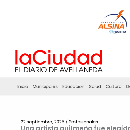
Ir
al
contenido
Inicio
Municipales
Educación
Salud
Cultura
D
22 septiembre, 2025
/
Profesionales
Una artista quilmeña fue elegid