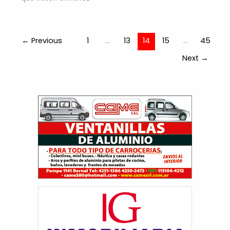
←
Previous
1
…
13
14
15
…
45
Next
→