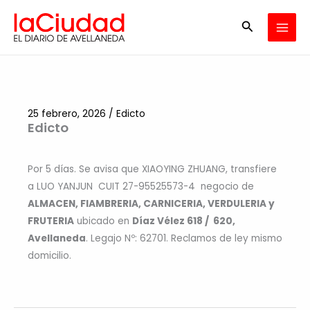
Ir
Buscar
al
contenido
25 febrero, 2026
/
Edicto
Edicto
Por 5 días. Se avisa que XIAOYING ZHUANG, transfiere
a LUO YANJUN CUIT 27-95525573-4 negocio de
ALMACEN, FIAMBRERIA, CARNICERIA, VERDULERIA y
FRUTERIA
ubicado en
Díaz Vélez 618 / 620,
Avellaneda
. Legajo Nº: 62701. Reclamos de ley mismo
domicilio.