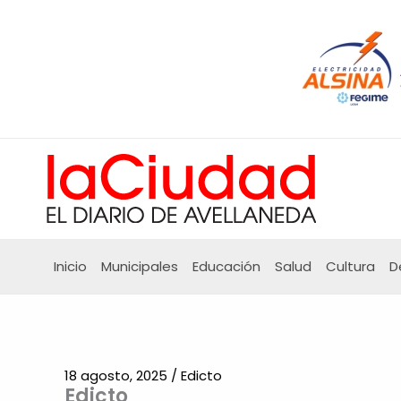
Ir
al
contenido
Inicio
Municipales
Educación
Salud
Cultura
D
18 agosto, 2025
/
Edicto
Edicto