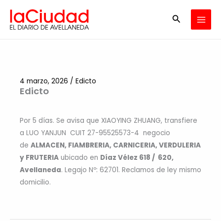
Ir
Buscar
al
contenido
4 marzo, 2026
/
Edicto
Edicto
Por 5 días. Se avisa que XIAOYING ZHUANG, transfiere
a LUO YANJUN CUIT 27-95525573-4 negocio
de
ALMACEN, FIAMBRERIA, CARNICERIA, VERDULERIA
y FRUTERIA
ubicado en
Díaz Vélez 618 / 620,
Avellaneda
. Legajo Nº: 62701. Reclamos de ley mismo
domicilio.