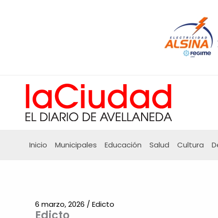
Ir
al
contenido
Inicio
Municipales
Educación
Salud
Cultura
D
6 marzo, 2026
/
Edicto
Edicto