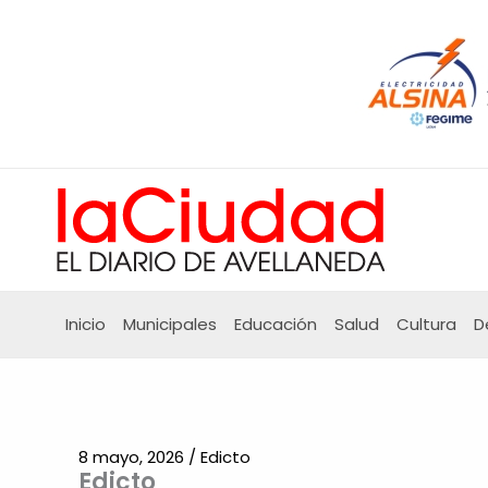
Ir
al
contenido
Inicio
Municipales
Educación
Salud
Cultura
D
8 mayo, 2026
/
Edicto
Edicto