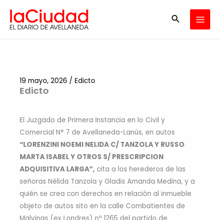
Ir
Buscar
al
contenido
19 mayo, 2026
/
Edicto
Edicto
El Juzgado de Primera Instancia en lo Civil y
Comercial N° 7 de Avellaneda-Lanús, en autos
“LORENZINI NOEMI NELIDA C/ TANZOLA Y RUSSO
MARTA ISABEL Y OTROS S/ PRESCRIPCION
ADQUISITIVA LARGA”,
cita a los herederos de las
señoras Nélida Tanzola y Gladis Amanda Medina, y a
quién se crea con derechos en relación al inmueble
objeto de autos sito en la calle Combatientes de
Malvinas (ex Londres) nº 1265 del partido de