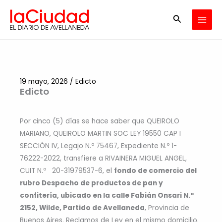
Ir
Buscar
al
contenido
19 mayo, 2026
/
Edicto
Edicto
Por cinco (5) días se hace saber que QUEIROLO
MARIANO, QUEIROLO MARTIN SOC LEY 19550 CAP I
SECCIÓN IV, Legajo N.º 75467, Expediente N.º 1-
76222-2022, transfiere a RIVAINERA MIGUEL ANGEL,
CUIT N.º 20-31979537-6, el
fondo de comercio del
rubro Despacho de productos de pan y
confitería, ubicado en la calle Fabián Onsari N.º
2152, Wilde, Partido de Avellaneda
, Provincia de
Buenos Aires. Reclamos de Ley en el mismo domicilio.