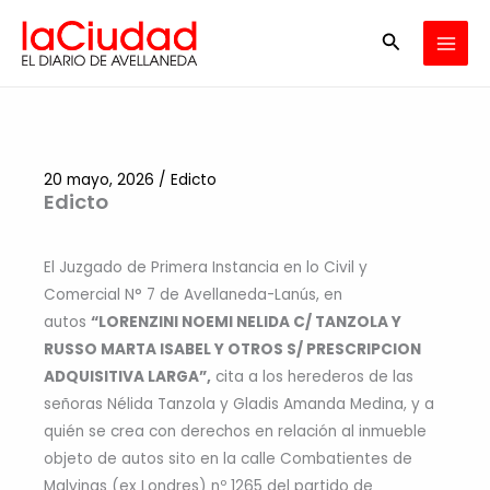
Ir
Buscar
al
contenido
20 mayo, 2026
/
Edicto
Edicto
El Juzgado de Primera Instancia en lo Civil y
Comercial N° 7 de Avellaneda-Lanús, en
autos
“LORENZINI NOEMI NELIDA C/ TANZOLA Y
RUSSO MARTA ISABEL Y OTROS S/ PRESCRIPCION
ADQUISITIVA LARGA”,
cita a los herederos de las
señoras Nélida Tanzola y Gladis Amanda Medina, y a
quién se crea con derechos en relación al inmueble
objeto de autos sito en la calle Combatientes de
Malvinas (ex Londres) nº 1265 del partido de