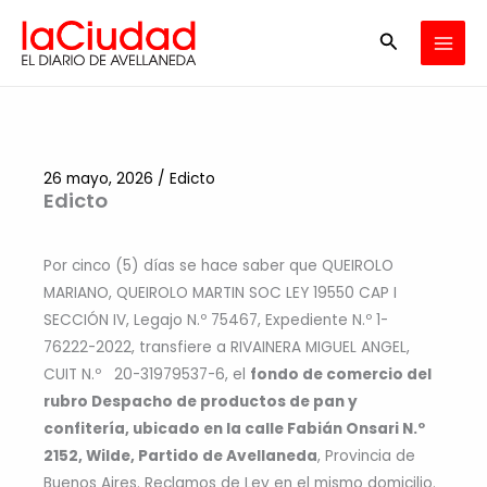
Ir
Buscar
al
contenido
26 mayo, 2026
/
Edicto
Edicto
Por cinco (5) días se hace saber que QUEIROLO
MARIANO, QUEIROLO MARTIN SOC LEY 19550 CAP I
SECCIÓN IV, Legajo N.º 75467, Expediente N.º 1-
76222-2022, transfiere a RIVAINERA MIGUEL ANGEL,
CUIT N.º 20-31979537-6, el
fondo de comercio del
rubro Despacho de productos de pan y
confitería, ubicado en la calle Fabián Onsari N.º
2152, Wilde, Partido de Avellaneda
, Provincia de
Buenos Aires. Reclamos de Ley en el mismo domicilio.