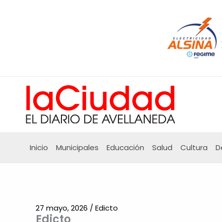
Ir
al
contenido
Inicio
Municipales
Educación
Salud
Cultura
D
27 mayo, 2026
/
Edicto
Edicto