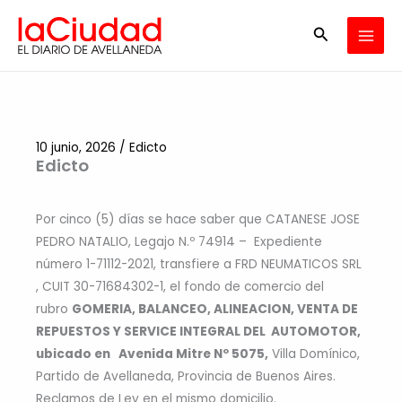
Ir
Buscar
al
contenido
10 junio, 2026
/
Edicto
Edicto
Por cinco (5) días se hace saber que CATANESE JOSE
PEDRO NATALIO, Legajo N.º 74914 – Expediente
número 1-71112-2021, transfiere a FRD NEUMATICOS SRL
, CUIT 30-71684302-1, el fondo de comercio del
rubro
GOMERIA, BALANCEO, ALINEACION, VENTA DE
REPUESTOS Y SERVICE INTEGRAL DEL AUTOMOTOR,
ubicado en Avenida Mitre Nº 5075,
Villa Domínico,
Partido de Avellaneda, Provincia de Buenos Aires.
Reclamos de Ley en el mismo domicilio.