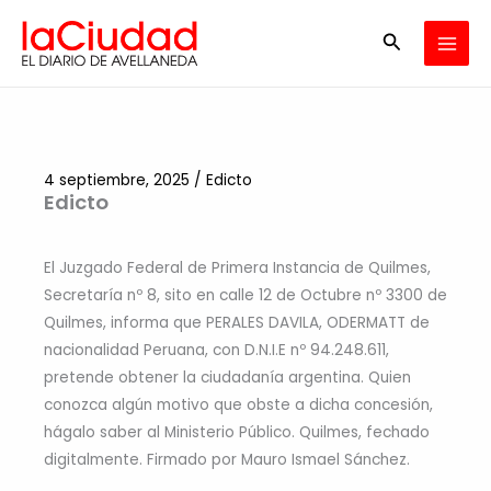
Ir
Buscar
al
contenido
4 septiembre, 2025
/
Edicto
Edicto
El Juzgado Federal de Primera Instancia de Quilmes,
Secretaría nº 8, sito en calle 12 de Octubre nº 3300 de
Quilmes, informa que PERALES DAVILA, ODERMATT de
nacionalidad Peruana, con D.N.I.E nº 94.248.611,
pretende obtener la ciudadanía argentina. Quien
conozca algún motivo que obste a dicha concesión,
hágalo saber al Ministerio Público. Quilmes, fechado
digitalmente. Firmado por Mauro Ismael Sánchez.