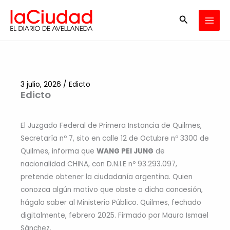
Ir
Buscar
al
contenido
3 julio, 2026
/
Edicto
Edicto
El Juzgado Federal de Primera Instancia de Quilmes,
Secretaría nº 7, sito en calle 12 de Octubre nº 3300 de
Quilmes, informa que
WANG PEI JUNG
de
nacionalidad CHINA, con D.N.I.E nº 93.293.097,
pretende obtener la ciudadanía argentina. Quien
conozca algún motivo que obste a dicha concesión,
hágalo saber al Ministerio Público. Quilmes, fechado
digitalmente, febrero 2025. Firmado por Mauro Ismael
Sánchez.