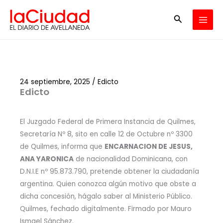
Ir
Buscar
al
contenido
24 septiembre, 2025
/
Edicto
Edicto
El Juzgado Federal de Primera Instancia de Quilmes,
Secretaría Nº 8, sito en calle 12 de Octubre nº 3300
de Quilmes, informa que
ENCARNACION DE JESUS,
ANA YARONICA
de nacionalidad Dominicana, con
D.N.I.E nº 95.873.790, pretende obtener la ciudadanía
argentina. Quien conozca algún motivo que obste a
dicha concesión, hágalo saber al Ministerio Público.
Quilmes, fechado digitalmente. Firmado por Mauro
Ismael Sánchez.