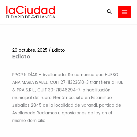
Ir
Buscar
al
contenido
20 octubre, 2025
/
Edicto
Edicto
PPOR 5 DÍAS – Avellaneda. Se comunica que HUESO
ANA MARIA ISABEL, CUIT 27-11323610-3 transfiere a HUE
& PRA S.R.L., CUIT 30-71846294-7 la habilitación
municipal del rubro Geriátrico, sito en Estanislao
Zeballos 2845 de la localidad de Sarandi, partido de
Avellaneda Reclamos u oposiciones de ley en el
mismo domicilio.