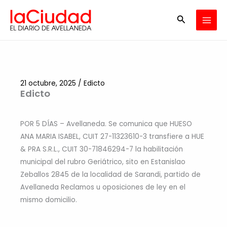
Ir
Buscar
al
contenido
21 octubre, 2025
/
Edicto
Edicto
POR 5 DÍAS – Avellaneda. Se comunica que HUESO
ANA MARIA ISABEL, CUIT 27-11323610-3 transfiere a HUE
& PRA S.R.L., CUIT 30-71846294-7 la habilitación
municipal del rubro Geriátrico, sito en Estanislao
Zeballos 2845 de la localidad de Sarandi, partido de
Avellaneda Reclamos u oposiciones de ley en el
mismo domicilio.