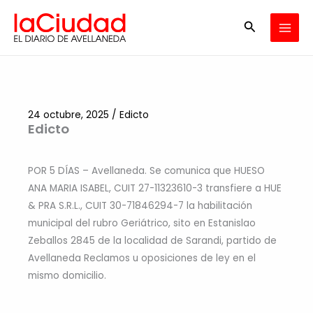
Ir
Buscar
al
contenido
24 octubre, 2025
/
Edicto
Edicto
POR 5 DÍAS – Avellaneda. Se comunica que HUESO
ANA MARIA ISABEL, CUIT 27-11323610-3 transfiere a HUE
& PRA S.R.L., CUIT 30-71846294-7 la habilitación
municipal del rubro Geriátrico, sito en Estanislao
Zeballos 2845 de la localidad de Sarandi, partido de
Avellaneda Reclamos u oposiciones de ley en el
mismo domicilio.