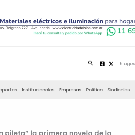
Buscar
6 agos
eportes
Institucionales
Empresas
Política
Sindicales
n pileta” la primera novela de la