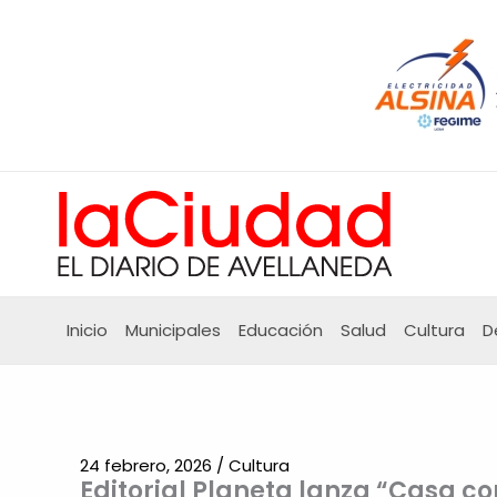
Ir
al
contenido
Inicio
Municipales
Educación
Salud
Cultura
D
24 febrero, 2026
/
Cultura
Editorial Planeta lanza “Casa co