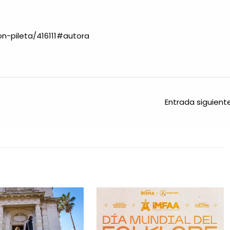
on-pileta/416111#autora
Entrada siguien