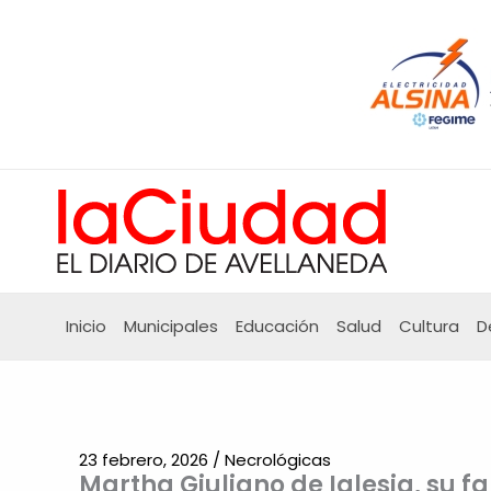
Ir
al
contenido
Inicio
Municipales
Educación
Salud
Cultura
D
23 febrero, 2026
/
Necrológicas
Martha Giuliano de Iglesia, su f